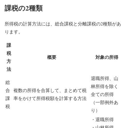
課税の2種類
所得税の計算方法には、総合課税と分離課税の2種類があ
ります。
課
税
概要
対象の所得
方
法
退職所得、山
総
林所得を除く
合
複数の所得を合算して、
まとめて税
全ての所得
課
率をかけて
所得税額を計算する方法
（一部例外あ
税
り）
・退職所得
・山林所得