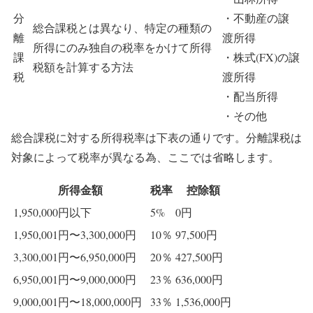
分
・不動産の譲
総合課税とは異なり、
特定の種類の
離
渡所得
所得にのみ独自の税率をかけて
所得
課
・株式(FX)の譲
税額を計算する方法
税
渡所得
・配当所得
・その他
総合課税に対する所得税率は下表の通りです。分離課税は
対象によって税率が異なる為、ここでは省略します。
所得金額
税率
控除額
1,950,000円以下
5%
0円
1,950,001円〜3,300,000円
10％
97,500円
3,300,001円〜6,950,000円
20％
427,500円
6,950,001円〜9,000,000円
23％
636,000円
9,000,001円〜18,000,000円
33％
1,536,000円