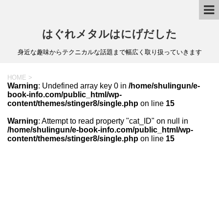
はぐれメタルはにげだした
身近な趣味からテクニカルな話題まで幅広く取り扱っていきます
HOME
>
Warning
: Undefined array key 0 in
/home/shulingun/e-
book-info.com/public_html/wp-
content/themes/stinger8/single.php
on line
15
Warning
: Attempt to read property "cat_ID" on null in
/home/shulingun/e-book-info.com/public_html/wp-
content/themes/stinger8/single.php
on line
15