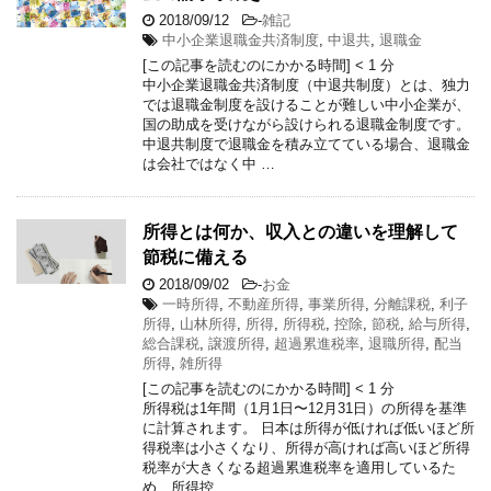
2018/09/12
-
雑記
中小企業退職金共済制度
,
中退共
,
退職金
[この記事を読むのにかかる時間]
< 1
分
中小企業退職金共済制度（中退共制度）とは、独力
では退職金制度を設けることが難しい中小企業が、
国の助成を受けながら設けられる退職金制度です。
中退共制度で退職金を積み立てている場合、退職金
は会社ではなく中 …
所得とは何か、収入との違いを理解して
節税に備える
2018/09/02
-
お金
一時所得
,
不動産所得
,
事業所得
,
分離課税
,
利子
所得
,
山林所得
,
所得
,
所得税
,
控除
,
節税
,
給与所得
,
総合課税
,
譲渡所得
,
超過累進税率
,
退職所得
,
配当
所得
,
雑所得
[この記事を読むのにかかる時間]
< 1
分
所得税は1年間（1月1日〜12月31日）の所得を基準
に計算されます。 日本は所得が低ければ低いほど所
得税率は小さくなり、所得が高ければ高いほど所得
税率が大きくなる超過累進税率を適用しているた
め、所得控 …