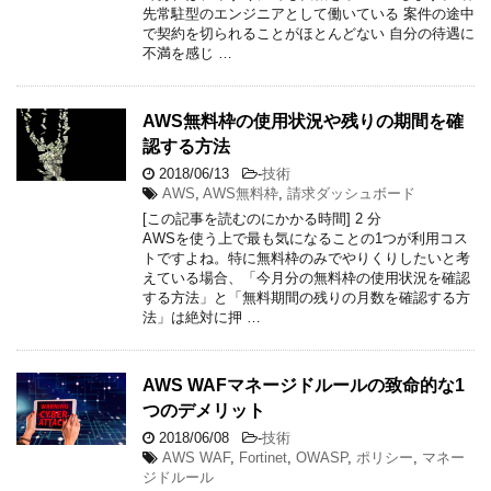
先常駐型のエンジニアとして働いている 案件の途中
で契約を切られることがほとんどない 自分の待遇に
不満を感じ …
AWS無料枠の使用状況や残りの期間を確
認する方法
2018/06/13
-
技術
AWS
,
AWS無料枠
,
請求ダッシュボード
[この記事を読むのにかかる時間]
2
分
AWSを使う上で最も気になることの1つが利用コス
トですよね。特に無料枠のみでやりくりしたいと考
えている場合、「今月分の無料枠の使用状況を確認
する方法」と「無料期間の残りの月数を確認する方
法」は絶対に押 …
AWS WAFマネージドルールの致命的な1
つのデメリット
2018/06/08
-
技術
AWS WAF
,
Fortinet
,
OWASP
,
ポリシー
,
マネー
ジドルール