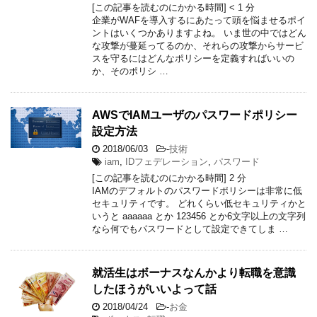
[この記事を読むのにかかる時間]
< 1
分
企業がWAFを導入するにあたって頭を悩ませるポイ
ントはいくつかありますよね。 いま世の中ではどん
な攻撃が蔓延ってるのか、それらの攻撃からサービ
スを守るにはどんなポリシーを定義すればいいの
か、そのポリシ …
AWSでIAMユーザのパスワードポリシー
設定方法
2018/06/03
-
技術
iam
,
IDフェデレーション
,
パスワード
[この記事を読むのにかかる時間]
2
分
IAMのデフォルトのパスワードポリシーは非常に低
セキュリティです。 どれくらい低セキュリティかと
いうと aaaaaa とか 123456 とか6文字以上の文字列
なら何でもパスワードとして設定できてしま …
就活生はボーナスなんかより転職を意識
したほうがいいよって話
2018/04/24
-
お金