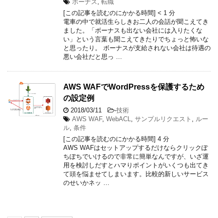
ボーナス
,
転職
[この記事を読むのにかかる時間]
< 1
分
電車の中で就活生らしきお二人の会話が聞こえてき
ました。「ボーナスも出ない会社には入りたくな
い」という言葉も聞こえてきたりでちょっと怖いな
と思ったり。 ボーナスが支給されない会社は待遇の
悪い会社だと思っ …
AWS WAFでWordPressを保護するため
の設定例
2018/03/11
-
技術
AWS WAF
,
WebACL
,
サンプルリクエスト
,
ルー
ル
,
条件
[この記事を読むのにかかる時間]
4
分
AWS WAFはセットアップするだけならクリックぽ
ちぽちでいけるので非常に簡単なんですが、いざ運
用を検討しだすとハマりポイントがいくつも出てき
て頭を悩ませてしまいます。比較的新しいサービス
のせいかネッ …