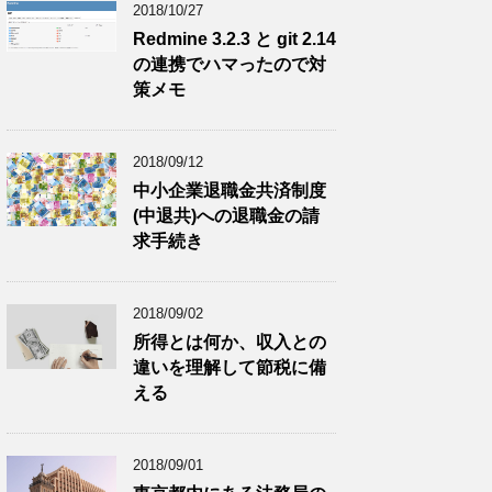
2018/10/27
Redmine 3.2.3 と git 2.14
の連携でハマったので対
策メモ
2018/09/12
中小企業退職金共済制度
(中退共)への退職金の請
求手続き
2018/09/02
所得とは何か、収入との
違いを理解して節税に備
える
2018/09/01