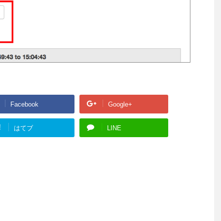
Facebook
Google+
!
はてブ
LINE