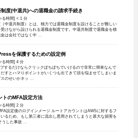
制度(中退共)への退職金の請求手続き
かる時間]
< 1
分
度（中退共制度）とは、独力では退職金制度を設けることが難しい
を受けながら設けられる退職金制度です。中退共制度で退職金を積
金は会社ではなく中 …
dPressを保護するための設定例
かる時間]
4
分
アップするだけならクリックぽちぽちでいけるので非常に簡単なんで
しだすとハマりポイントがいくつも出てきて頭を悩ませてしまいま
スのせいかネッ …
ントのMFA設定方法
かる時間]
2
分
MFA設定後のログインメージ ルートアカウントはAWSに対するフ
ているため、もし第三者に流出し悪用されてしまうと甚大な損害を
そうした事故 …