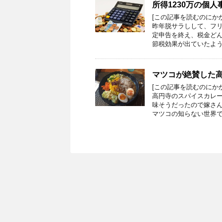
所得1230万の個
[この記事を読むのにか
昨年脱サラしして、フ
定申告を終え、税金ど
節税効果が出ていたよう
マツコが絶賛した
[この記事を読むのにか
高円寺のスパイスカレー
味そうだったので嫁さ
マツコの知らない世界で