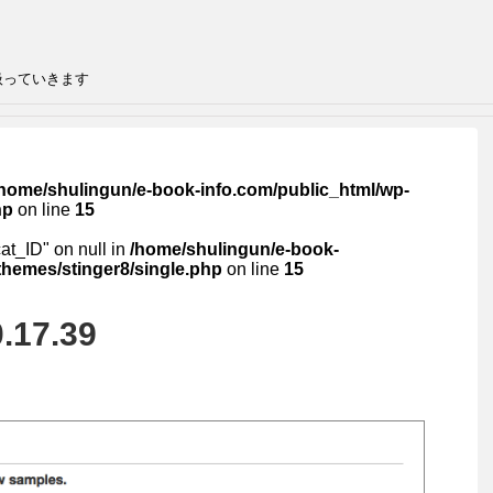
扱っていきます
/home/shulingun/e-book-info.com/public_html/wp-
hp
on line
15
cat_ID" on null in
/home/shulingun/e-book-
themes/stinger8/single.php
on line
15
.17.39