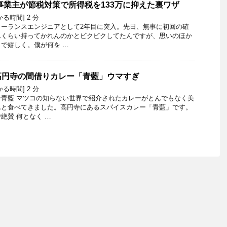
人事業主が節税対策で所得税を133万に抑えた裏ワザ
かる時間]
2
分
リーランスエンジニアとして2年目に突入。先日、無事に初回の確
んくらい持ってかれんのかとビクビクしてたんですが、思いのほか
で嬉しく。僕が何を …
高円寺の間借りカレー「青藍」ウマすぎ
かる時間]
2
分
青藍 マツコの知らない世界で紹介されたカレーがとんでもなく美
んと食べてきました。高円寺にあるスパイスカレー「青藍」です。
絶賛 何となく …