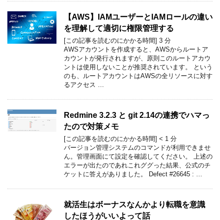
【AWS】IAMユーザーとIAMロールの違い
を理解して適切に権限管理する
[この記事を読むのにかかる時間]
3
分
AWSアカウントを作成すると、AWSからルートア
カウントが発行されますが、原則このルートアカウ
ントは使用しないことが推奨されています。 という
のも、ルートアカウントはAWSの全リソースに対す
るアクセス …
Redmine 3.2.3 と git 2.14の連携でハマっ
たので対策メモ
[この記事を読むのにかかる時間]
< 1
分
バージョン管理システムのコマンドが利用できませ
ん。管理画面にて設定を確認してください。 上述の
エラーが出たのであれこれググった結果、公式のチ
ケットに答えがありました。 Defect #26645 : …
就活生はボーナスなんかより転職を意識
したほうがいいよって話