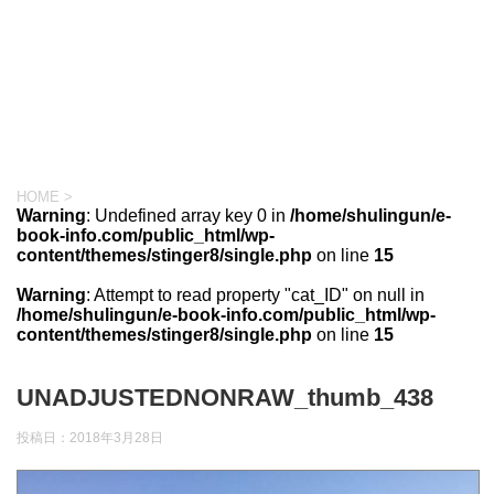
HOME
>
Warning
: Undefined array key 0 in
/home/shulingun/e-
book-info.com/public_html/wp-
content/themes/stinger8/single.php
on line
15
Warning
: Attempt to read property "cat_ID" on null in
/home/shulingun/e-book-info.com/public_html/wp-
content/themes/stinger8/single.php
on line
15
UNADJUSTEDNONRAW_thumb_438
投稿日：
2018年3月28日