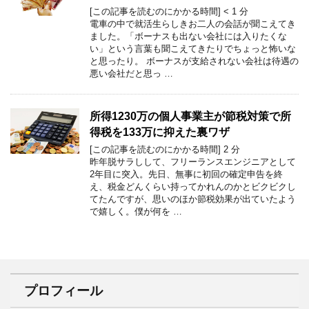
[この記事を読むのにかかる時間]
< 1
分
電車の中で就活生らしきお二人の会話が聞こえてき
ました。「ボーナスも出ない会社には入りたくな
い」という言葉も聞こえてきたりでちょっと怖いな
と思ったり。 ボーナスが支給されない会社は待遇の
悪い会社だと思っ …
所得1230万の個人事業主が節税対策で所
得税を133万に抑えた裏ワザ
[この記事を読むのにかかる時間]
2
分
昨年脱サラしして、フリーランスエンジニアとして
2年目に突入。先日、無事に初回の確定申告を終
え、税金どんくらい持ってかれんのかとビクビクし
てたんですが、思いのほか節税効果が出ていたよう
で嬉しく。僕が何を …
プロフィール