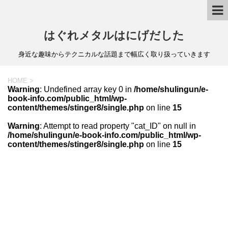
はぐれメタルはにげだした
身近な趣味からテクニカルな話題まで幅広く取り扱っていきます
HOME
>
Warning
: Undefined array key 0 in
/home/shulingun/e-
book-info.com/public_html/wp-
content/themes/stinger8/single.php
on line
15
Warning
: Attempt to read property "cat_ID" on null in
/home/shulingun/e-book-info.com/public_html/wp-
content/themes/stinger8/single.php
on line
15