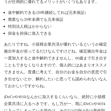
うが圧倒的に優れてるメリットがいくつもあります。
途中解約できる(20年継続してれば元本保証)
廃業なら20年未満でも元本保証
特別法人税はかからない
掛金を担保に借入できる
あたりですね。小規模企業共済が優れているというか
確定
拠出年金が劣ってるだけ
なんですけどね。確定拠出年金は
一度加入すると途中解約できませんし、60歳まで引き出す
こともできなくなりますので、個人的にはあまりオススメ
できません。普通に考えて、自分のお金を自分の意思で引
き出せないとか、解約したいと思っても認められないなん
ておかしいですからね。
iDeCoや401kなんかに加入するくらいなら、絶対に小規模
企業共済に入るべきです。もし万が一、既にiDeCoや401k
に入ってしまっている場合は、その2つの掛け金は最低額