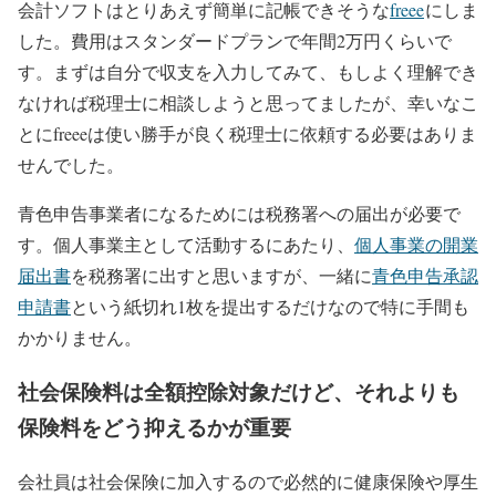
会計ソフトはとりあえず簡単に記帳できそうな
freee
にしま
した。費用はスタンダードプランで年間2万円くらいで
す。まずは自分で収支を入力してみて、もしよく理解でき
なければ税理士に相談しようと思ってましたが、幸いなこ
とにfreeeは使い勝手が良く税理士に依頼する必要はありま
せんでした。
青色申告事業者になるためには税務署への届出が必要で
す。個人事業主として活動するにあたり、
個人事業の開業
届出書
を税務署に出すと思いますが、一緒に
青色申告承認
申請書
という紙切れ1枚を提出するだけなので特に手間も
かかりません。
社会保険料は全額控除対象だけど、それよりも
保険料をどう抑えるかが重要
会社員は社会保険に加入するので必然的に健康保険や厚生