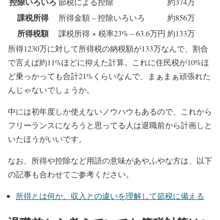
控除いろいろ
節税による控除
約374万
課税所得
所得金額 – 控除いろいろ
約856万
所得税額
課税所得 × 税率23% – 63.6万円
約133万
所得1230万に対して所得税の納税額が133万なんで、割合
で言えば約11%ほどに抑えた計算。これに住民税が10%ほ
ど乗っかっても合計21%くらいなんで、まぁまぁ頑張れた
んじゃないでしょうか。
中には
初年度しか使えないノウハウ
もあるので、これから
フリーランスになろうと思ってる人は退職前から計画しと
いたほうがいいです。
なお、所得や控除など用語の意味があやふやな方は、以下
の記事も合わせてご参考ください。
所得とは何か、収入との違いを理解して節税に備える