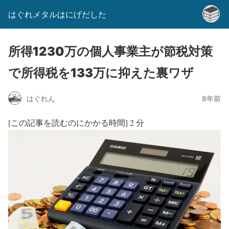
はぐれメタルはにげだした
所得1230万の個人事業主が節税対策
で所得税を133万に抑えた裏ワザ
はぐれん
8年前
[この記事を読むのにかかる時間]
2
分