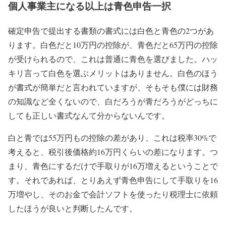
個人事業主になる以上は青色申告一択
確定申告で提出する書類の書式には白色と青色の2つがあ
ります。白色だと10万円の控除が、青色だと65万円の控除
が受けられるので、これは普通に青色を選びました。
ハッ
キリ言って白色を選ぶメリットはありません。
白色のほう
が書式が簡単だと言われていますが、そもそも僕には財務
の知識など全くないので、白だろうが青だろうがどっちに
しても正しい書式なんて分からないんです。
白と青では55万円もの控除の差があり、これは税率30%で
考えると、税引後価格約16万円くらいの差になります。つ
まり、青色にするだけで手取りが16万増えるということで
す。それであれば、とりあえず青色申告にして手取りを16
万増やし、そのお金で会計ソフトを使ったり税理士に依頼
したほうが良いと判断したんです。