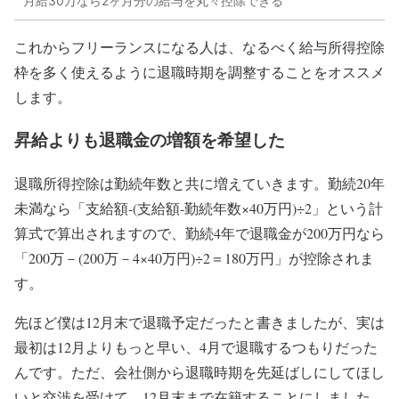
月給30万なら2ヶ月分の給与を丸々控除できる
これからフリーランスになる人は、なるべく
給与所得控除
枠を多く使えるように退職時期を調整
することをオススメ
します。
昇給よりも退職金の増額を希望した
退職所得控除は勤続年数と共に増えていきます。勤続20年
未満なら「支給額-(支給額-勤続年数×40万円)÷2」という計
算式で算出されますので、勤続4年で退職金が200万円なら
「200万－(200万－4×40万円)÷2＝180万円」が控除されま
す。
先ほど僕は12月末で退職予定だったと書きましたが、実は
最初は12月よりもっと早い、4月で退職するつもりだった
んです。ただ、会社側から退職時期を先延ばしにしてほし
いと交渉を受けて、12月末まで在籍することにしました。