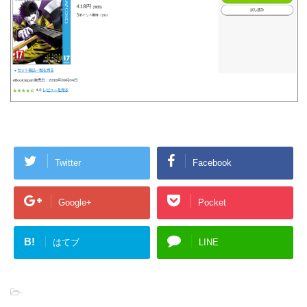
Twitter
Facebook
Google+
Pocket
B!
はてブ
LINE
-