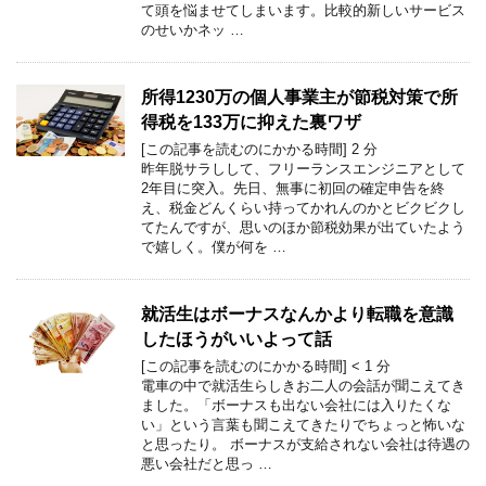
て頭を悩ませてしまいます。比較的新しいサービス
のせいかネッ …
所得1230万の個人事業主が節税対策で所
得税を133万に抑えた裏ワザ
[この記事を読むのにかかる時間]
2
分
昨年脱サラしして、フリーランスエンジニアとして
2年目に突入。先日、無事に初回の確定申告を終
え、税金どんくらい持ってかれんのかとビクビクし
てたんですが、思いのほか節税効果が出ていたよう
で嬉しく。僕が何を …
就活生はボーナスなんかより転職を意識
したほうがいいよって話
[この記事を読むのにかかる時間]
< 1
分
電車の中で就活生らしきお二人の会話が聞こえてき
ました。「ボーナスも出ない会社には入りたくな
い」という言葉も聞こえてきたりでちょっと怖いな
と思ったり。 ボーナスが支給されない会社は待遇の
悪い会社だと思っ …