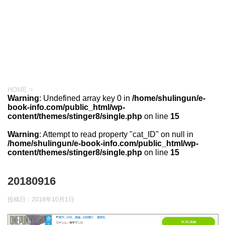
HOME
>
Warning
: Undefined array key 0 in
/home/shulingun/e-
book-info.com/public_html/wp-
content/themes/stinger8/single.php
on line
15
Warning
: Attempt to read property "cat_ID" on null in
/home/shulingun/e-book-info.com/public_html/wp-
content/themes/stinger8/single.php
on line
15
20180916
投稿日：
2018年10月1日