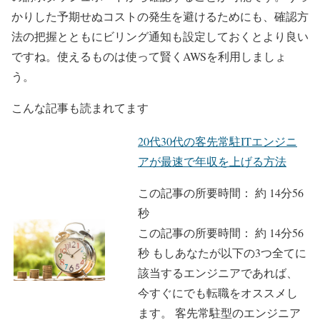
かりした予期せぬコストの発生を避けるためにも、確認方
法の把握とともにビリング通知も設定しておくとより良い
ですね。使えるものは使って賢くAWSを利用しましょ
う。
こんな記事も読まれてます
20代30代の客先常駐ITエンジニ
アが最速で年収を上げる方法
この記事の所要時間：
約
14
分
56
秒
この記事の所要時間： 約 14分56
秒 もしあなたが以下の3つ全てに
該当するエンジニアであれば、
今すぐにでも転職をオススメし
ます。 客先常駐型のエンジニア