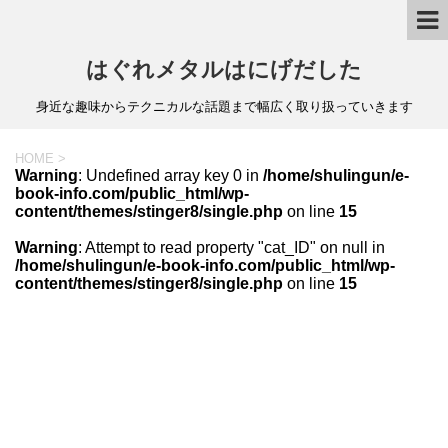
はぐれメタルはにげだした
身近な趣味からテクニカルな話題まで幅広く取り扱っていきます
HOME
>
Warning
: Undefined array key 0 in
/home/shulingun/e-
book-info.com/public_html/wp-
content/themes/stinger8/single.php
on line
15
Warning
: Attempt to read property "cat_ID" on null in
/home/shulingun/e-book-info.com/public_html/wp-
content/themes/stinger8/single.php
on line
15