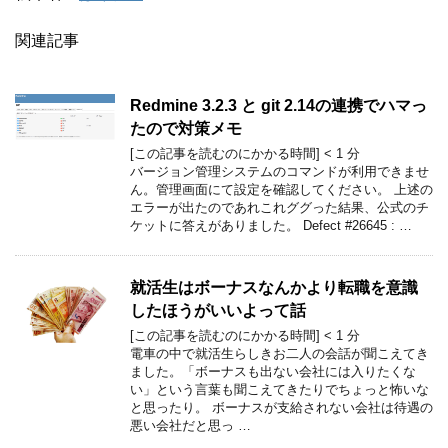
関連記事
Redmine 3.2.3 と git 2.14の連携でハマっ
たので対策メモ
[この記事を読むのにかかる時間]
< 1
分
バージョン管理システムのコマンドが利用できませ
ん。管理画面にて設定を確認してください。 上述の
エラーが出たのであれこれググった結果、公式のチ
ケットに答えがありました。 Defect #26645 : …
就活生はボーナスなんかより転職を意識
したほうがいいよって話
[この記事を読むのにかかる時間]
< 1
分
電車の中で就活生らしきお二人の会話が聞こえてき
ました。「ボーナスも出ない会社には入りたくな
い」という言葉も聞こえてきたりでちょっと怖いな
と思ったり。 ボーナスが支給されない会社は待遇の
悪い会社だと思っ …