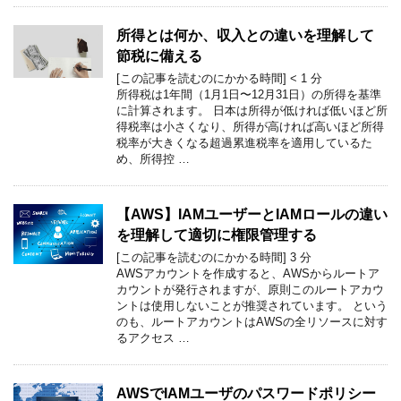
所得とは何か、収入との違いを理解して
節税に備える
[この記事を読むのにかかる時間]
< 1
分
所得税は1年間（1月1日〜12月31日）の所得を基準
に計算されます。 日本は所得が低ければ低いほど所
得税率は小さくなり、所得が高ければ高いほど所得
税率が大きくなる超過累進税率を適用しているた
め、所得控 …
【AWS】IAMユーザーとIAMロールの違い
を理解して適切に権限管理する
[この記事を読むのにかかる時間]
3
分
AWSアカウントを作成すると、AWSからルートア
カウントが発行されますが、原則このルートアカウ
ントは使用しないことが推奨されています。 という
のも、ルートアカウントはAWSの全リソースに対す
るアクセス …
AWSでIAMユーザのパスワードポリシー