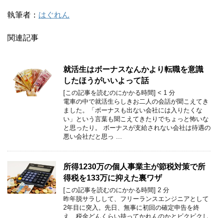
執筆者：
はぐれん
関連記事
就活生はボーナスなんかより転職を意識
したほうがいいよって話
[この記事を読むのにかかる時間]
< 1
分
電車の中で就活生らしきお二人の会話が聞こえてき
ました。「ボーナスも出ない会社には入りたくな
い」という言葉も聞こえてきたりでちょっと怖いな
と思ったり。 ボーナスが支給されない会社は待遇の
悪い会社だと思っ …
所得1230万の個人事業主が節税対策で所
得税を133万に抑えた裏ワザ
[この記事を読むのにかかる時間]
2
分
昨年脱サラしして、フリーランスエンジニアとして
2年目に突入。先日、無事に初回の確定申告を終
え、税金どんくらい持ってかれんのかとビクビクし