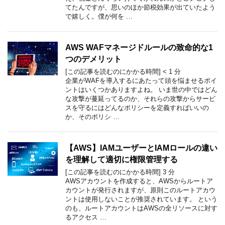
てたんですが、思いのほか節税効果が出ていたよう
で嬉しく。僕が何を …
AWS WAFマネージドルールの致命的な1
つのデメリット
[この記事を読むのにかかる時間]
< 1
分
企業がWAFを導入するにあたって頭を悩ませるポイ
ントはいくつかありますよね。 いま世の中ではどん
な攻撃が蔓延ってるのか、それらの攻撃からサービ
スを守るにはどんなポリシーを定義すればいいの
か、そのポリシ …
【AWS】IAMユーザーとIAMロールの違い
を理解して適切に権限管理する
[この記事を読むのにかかる時間]
3
分
AWSアカウントを作成すると、AWSからルートア
カウントが発行されますが、原則このルートアカウ
ントは使用しないことが推奨されています。 という
のも、ルートアカウントはAWSの全リソースに対す
るアクセス …