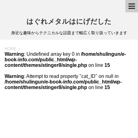
はぐれメタルはにげだした
身近な趣味からテクニカルな話題まで幅広く取り扱っていきます
HOME
>
Warning
: Undefined array key 0 in
/home/shulingun/e-
book-info.com/public_html/wp-
content/themes/stinger8/single.php
on line
15
Warning
: Attempt to read property "cat_ID" on null in
/home/shulingun/e-book-info.com/public_html/wp-
content/themes/stinger8/single.php
on line
15