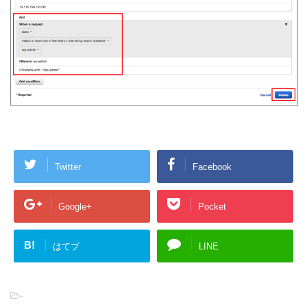
Twitter
Facebook
Google+
Pocket
B!
はてブ
LINE
-