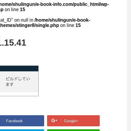
/home/shulingun/e-book-info.com/public_html/wp-
hp
on line
15
cat_ID" on null in
/home/shulingun/e-book-
themes/stinger8/single.php
on line
15
.15.41
Facebook
Google+