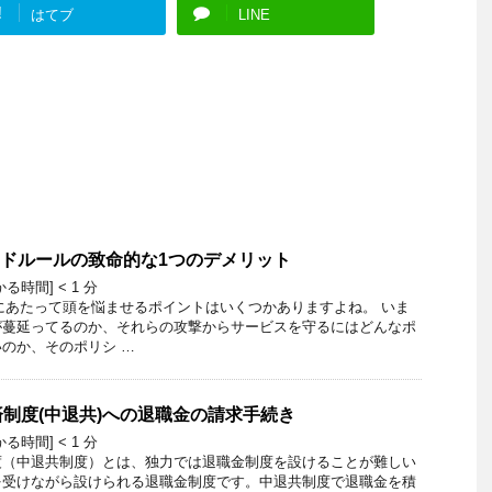
!
はてブ
LINE
ージドルールの致命的な1つのデメリット
かる時間]
< 1
分
にあたって頭を悩ませるポイントはいくつかありますよね。 いま
が蔓延ってるのか、それらの攻撃からサービスを守るにはどんなポ
のか、そのポリシ …
制度(中退共)への退職金の請求手続き
かる時間]
< 1
分
度（中退共制度）とは、独力では退職金制度を設けることが難しい
を受けながら設けられる退職金制度です。中退共制度で退職金を積