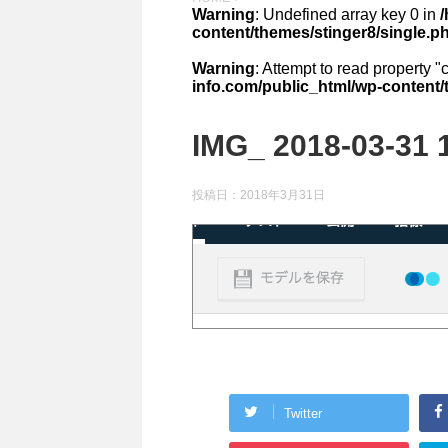
Warning
: Undefined array key 0 in
content/themes/stinger8/single.p
Warning
: Attempt to read property "
info.com/public_html/wp-content/
IMG_ 2018-03-31 1
投稿日：
2018年3月31日
Twitter