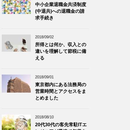
中小企業退職金共済制度
(中退共)への退職金の請
求手続き
2018/09/02
所得とは何か、収入との
違いを理解して節税に備
える
2018/09/01
東京都内にある法務局の
営業時間とアクセスをま
とめました
2018/08/10
20代30代の客先常駐ITエ