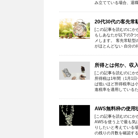
み立てている場合、退職
20代30代の客先
[この記事を読むのにか
もしあなたが以下の3
メします。 客先常駐型
がほとんどない 自分の
所得とは何か、収
[この記事を読むのにか
所得税は1年間（1月1
ば低いほど所得税率は
進税率を適用しているた
AWS無料枠の使用
[この記事を読むのにか
AWSを使う上で最も気
りしたいと考えている
の残りの月数を確認する