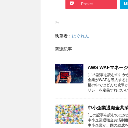
B
Pocket
-
執筆者：
はぐれん
関連記事
AWS WAFマネ
[この記事を読むのにか
企業がWAFを導入する
世の中ではどんな攻撃
リシーを定義すればいい
中小企業退職金共済
[この記事を読むのにか
中小企業退職金共済制
中小企業が、国の助成