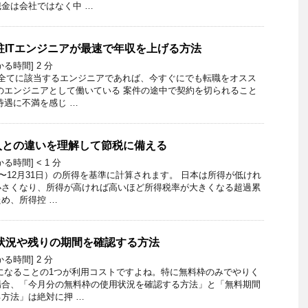
金は会社ではなく中 …
常駐ITエンジニアが最速で年収を上げる方法
かる時間]
2
分
つ全てに該当するエンジニアであれば、今すぐにでも転職をオスス
のエンジニアとして働いている 案件の途中で契約を切られること
待遇に不満を感じ …
入との違いを理解して節税に備える
かる時間]
< 1
分
日〜12月31日）の所得を基準に計算されます。 日本は所得が低けれ
小さくなり、所得が高ければ高いほど所得税率が大きくなる超過累
め、所得控 …
状況や残りの期間を確認する方法
かる時間]
2
分
になることの1つが利用コストですよね。特に無料枠のみでやりく
場合、「今月分の無料枠の使用状況を確認する方法」と「無料期間
方法」は絶対に押 …