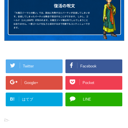
Twitter
Facebook
Google+
Pocket
B!
はてブ
LINE
-