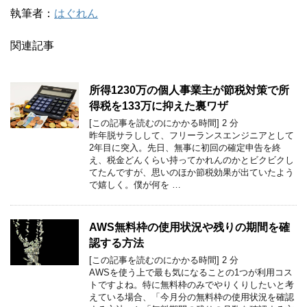
執筆者：
はぐれん
関連記事
所得1230万の個人事業主が節税対策で所
得税を133万に抑えた裏ワザ
[この記事を読むのにかかる時間]
2
分
昨年脱サラしして、フリーランスエンジニアとして
2年目に突入。先日、無事に初回の確定申告を終
え、税金どんくらい持ってかれんのかとビクビクし
てたんですが、思いのほか節税効果が出ていたよう
で嬉しく。僕が何を …
AWS無料枠の使用状況や残りの期間を確
認する方法
[この記事を読むのにかかる時間]
2
分
AWSを使う上で最も気になることの1つが利用コス
トですよね。特に無料枠のみでやりくりしたいと考
えている場合、「今月分の無料枠の使用状況を確認