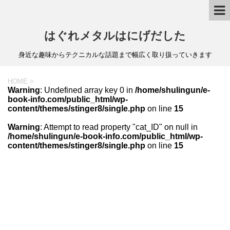
はぐれメタルはにげだした
身近な趣味からテクニカルな話題まで幅広く取り扱っていきます
HOME
>
Warning
: Undefined array key 0 in
/home/shulingun/e-
book-info.com/public_html/wp-
content/themes/stinger8/single.php
on line
15
Warning
: Attempt to read property "cat_ID" on null in
/home/shulingun/e-book-info.com/public_html/wp-
content/themes/stinger8/single.php
on line
15