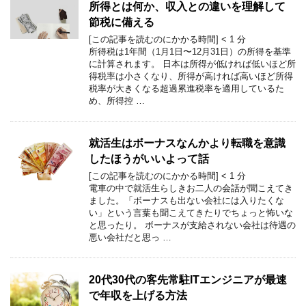
所得とは何か、収入との違いを理解して
節税に備える
[この記事を読むのにかかる時間]
< 1
分
所得税は1年間（1月1日〜12月31日）の所得を基準
に計算されます。 日本は所得が低ければ低いほど所
得税率は小さくなり、所得が高ければ高いほど所得
税率が大きくなる超過累進税率を適用しているた
め、所得控 …
就活生はボーナスなんかより転職を意識
したほうがいいよって話
[この記事を読むのにかかる時間]
< 1
分
電車の中で就活生らしきお二人の会話が聞こえてき
ました。「ボーナスも出ない会社には入りたくな
い」という言葉も聞こえてきたりでちょっと怖いな
と思ったり。 ボーナスが支給されない会社は待遇の
悪い会社だと思っ …
20代30代の客先常駐ITエンジニアが最速
で年収を上げる方法