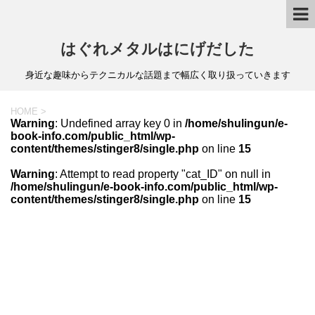
はぐれメタルはにげだした
身近な趣味からテクニカルな話題まで幅広く取り扱っていきます
HOME
>
Warning
: Undefined array key 0 in
/home/shulingun/e-
book-info.com/public_html/wp-
content/themes/stinger8/single.php
on line
15
Warning
: Attempt to read property "cat_ID" on null in
/home/shulingun/e-book-info.com/public_html/wp-
content/themes/stinger8/single.php
on line
15