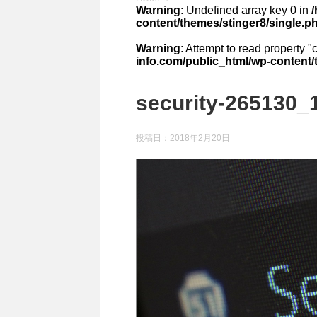
Warning
: Undefined array key 0 in
content/themes/stinger8/single.p
Warning
: Attempt to read property "
info.com/public_html/wp-content/
security-265130_
投稿日：
2018年2月20日