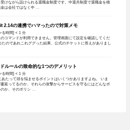
を受けながら設けられる退職金制度です。中退共制度で退職金を積
金は会社ではなく中 …
 と git 2.14の連携でハマったので対策メモ
かる時間]
< 1
分
ムのコマンドが利用できません。管理画面にて設定を確認してくだ
出たのであれこれググった結果、公式のチケットに答えがありまし
ージドルールの致命的な1つのデメリット
かる時間]
< 1
分
にあたって頭を悩ませるポイントはいくつかありますよね。 いま
が蔓延ってるのか、それらの攻撃からサービスを守るにはどんなポ
のか、そのポリシ …