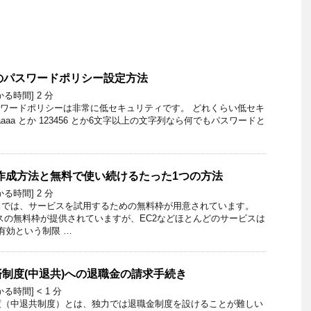
ザのパスワードポリシー設定方法
かる時間]
2
分
スワードポリシーは非常に低セキュリティです。 どれくらい低セキ
aaa とか 123456 とか6文字以上の文字列なら何でもパスワードと
作成方法と無料で使い続けるたった1つの方法
かる時間]
2
分
スでは、サービスを試用するための無料枠が用意されています。
スの無料枠が提供されていますが、EC2などほとんどのサービスは
有効という制限 …
制度(中退共)への退職金の請求手続き
かる時間]
< 1
分
度（中退共制度）とは、独力では退職金制度を設けることが難しい