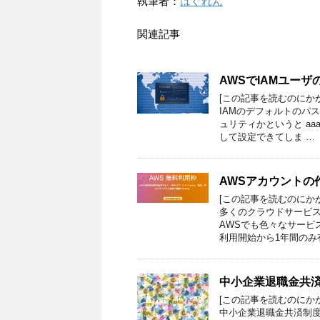
執筆者：
はぐれん
関連記事
AWSでIAMユー
[この記事を読むのにか
IAMのデフォルトのパ
ュリティかというと aaa
して設定できてしま …
AWSアカウントの
[この記事を読むのにか
多くのクラウドサービ
AWSでも色々なサービ
利用開始から1年間のみ
中小企業退職金共済
[この記事を読むのにか
中小企業退職金共済制