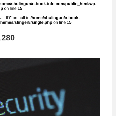
/home/shulingun/e-book-info.com/public_html/wp-
hp
on line
15
cat_ID" on null in
/home/shulingun/e-book-
themes/stinger8/single.php
on line
15
1280