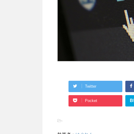
Twitter
B
Pocket
-