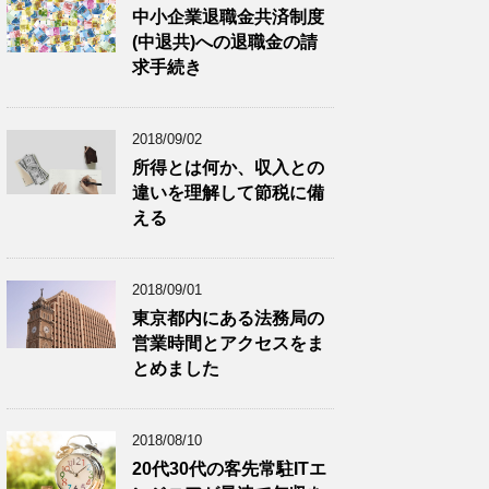
中小企業退職金共済制度
(中退共)への退職金の請
求手続き
2018/09/02
所得とは何か、収入との
違いを理解して節税に備
える
2018/09/01
東京都内にある法務局の
営業時間とアクセスをま
とめました
2018/08/10
20代30代の客先常駐ITエ