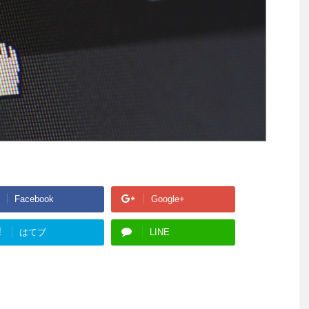
Facebook
Google+
!
はてブ
LINE