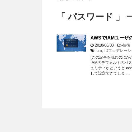
「 パスワード 」 
AWSでIAMユー
2018/06/03
-
技術
iam
,
IDフェデレーシ
[この記事を読むのにか
IAMのデフォルトのパ
ュリティかというと aaa
して設定できてしま …