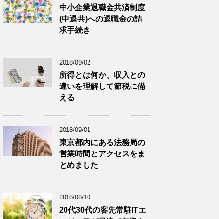
中小企業退職金共済制度
(中退共)への退職金の請
求手続き
2018/09/02
所得とは何か、収入との
違いを理解して節税に備
える
2018/09/01
東京都内にある法務局の
営業時間とアクセスをま
とめました
2018/08/10
20代30代の客先常駐ITエ