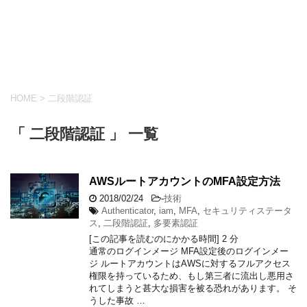
HOME
>
二段階認証
「 二段階認証 」 一覧
AWSルートアカウントのMFA設定方法
2018/02/24
-
技術
Authenticator
,
iam
,
MFA
,
セキュリティステータ
ス
,
二段階認証
,
多要素認証
[この記事を読むのにかかる時間]
2
分
通常のログインメージ MFA設定後のログインメー
ジ ルートアカウントはAWSに対するフルアクセス
権限を持っているため、もし第三者に流出し悪用さ
れてしまうと甚大な損害を被る恐れがあります。 そ
うした事故 …