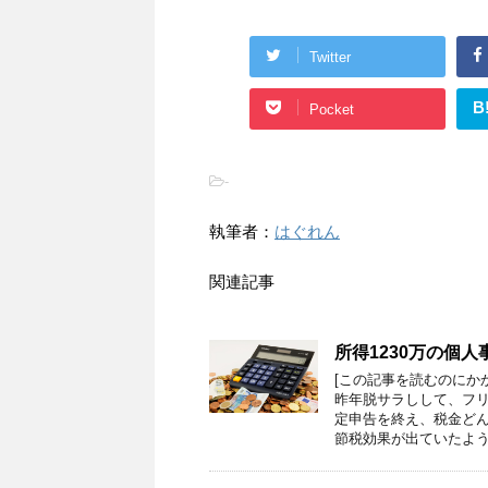
Twitter
B
Pocket
-
執筆者：
はぐれん
関連記事
所得1230万の個
[この記事を読むのにか
昨年脱サラしして、フ
定申告を終え、税金ど
節税効果が出ていたよう