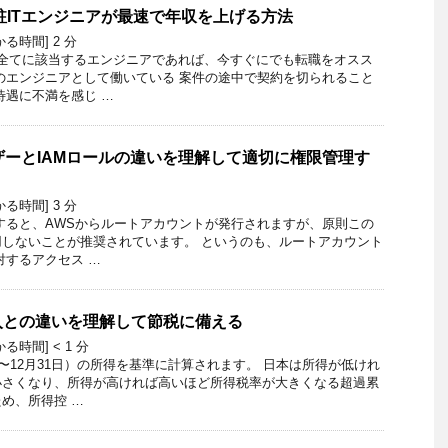
常駐ITエンジニアが最速で年収を上げる方法
かる時間]
2
分
つ全てに該当するエンジニアであれば、今すぐにでも転職をオスス
のエンジニアとして働いている 案件の途中で契約を切られること
待遇に不満を感じ …
ーザーとIAMロールの違いを理解して適切に権限管理す
かる時間]
3
分
すると、AWSからルートアカウントが発行されますが、原則この
しないことが推奨されています。 というのも、ルートアカウント
対するアクセス …
入との違いを理解して節税に備える
かる時間]
< 1
分
日〜12月31日）の所得を基準に計算されます。 日本は所得が低けれ
小さくなり、所得が高ければ高いほど所得税率が大きくなる超過累
め、所得控 …