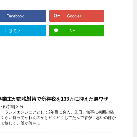
Facebook
Google+
!
はてブ
LINE
人事業主が節税対策で所得税を133万に抑えた裏ワザ
かる時間]
2
分
リーランスエンジニアとして2年目に突入。先日、無事に初回の確
んくらい持ってかれんのかとビクビクしてたんですが、思いのほか
で嬉しく。僕が何を …