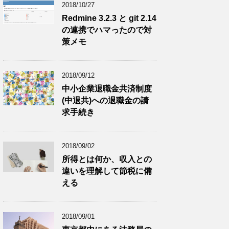
2018/10/27
Redmine 3.2.3 と git 2.14
の連携でハマったので対
策メモ
2018/09/12
中小企業退職金共済制度
(中退共)への退職金の請
求手続き
2018/09/02
所得とは何か、収入との
違いを理解して節税に備
える
2018/09/01