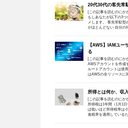
20代30代の客先
[この記事を読むのにか
もしあなたが以下の3
メします。 客先常駐型
がほとんどない 自分の
【AWS】IAMユ
る
[この記事を読むのにか
AWSアカウントを作成
ルートアカウントは使用
はAWSの全リソースに
所得とは何か、収
[この記事を読むのにか
所得税は1年間（1月1
ば低いほど所得税率は
進税率を適用しているた