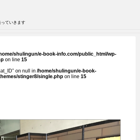
扱っていきます
/home/shulingun/e-book-info.com/public_html/wp-
hp
on line
15
cat_ID" on null in
/home/shulingun/e-book-
themes/stinger8/single.php
on line
15