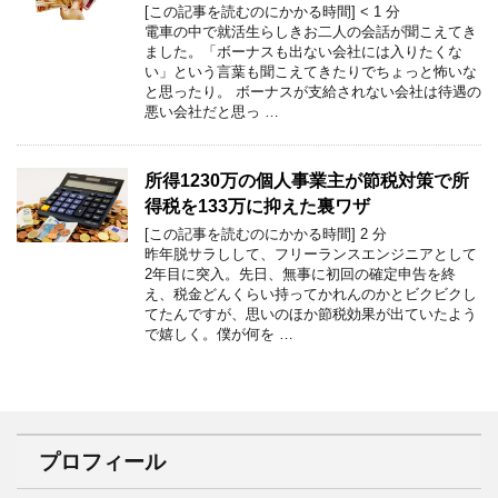
[この記事を読むのにかかる時間]
< 1
分
電車の中で就活生らしきお二人の会話が聞こえてき
ました。「ボーナスも出ない会社には入りたくな
い」という言葉も聞こえてきたりでちょっと怖いな
と思ったり。 ボーナスが支給されない会社は待遇の
悪い会社だと思っ …
所得1230万の個人事業主が節税対策で所
得税を133万に抑えた裏ワザ
[この記事を読むのにかかる時間]
2
分
昨年脱サラしして、フリーランスエンジニアとして
2年目に突入。先日、無事に初回の確定申告を終
え、税金どんくらい持ってかれんのかとビクビクし
てたんですが、思いのほか節税効果が出ていたよう
で嬉しく。僕が何を …
プロフィール