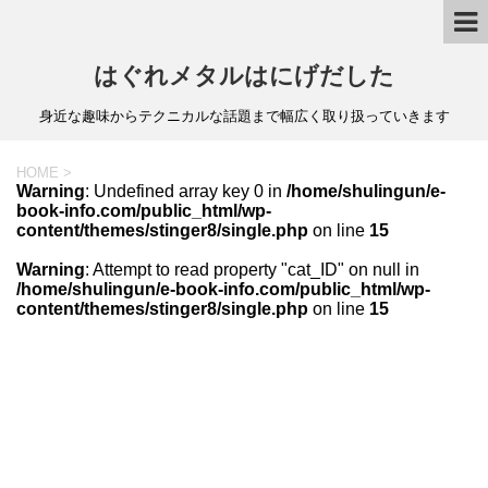
はぐれメタルはにげだした
身近な趣味からテクニカルな話題まで幅広く取り扱っていきます
HOME
>
Warning
: Undefined array key 0 in
/home/shulingun/e-
book-info.com/public_html/wp-
content/themes/stinger8/single.php
on line
15
Warning
: Attempt to read property "cat_ID" on null in
/home/shulingun/e-book-info.com/public_html/wp-
content/themes/stinger8/single.php
on line
15