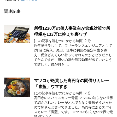
関連記事
所得1230万の個人事業主が節税対策で所
得税を133万に抑えた裏ワザ
[この記事を読むのにかかる時間]
2
分
昨年脱サラしして、フリーランスエンジニアとして
2年目に突入。先日、無事に初回の確定申告を終
え、税金どんくらい持ってかれんのかとビクビクし
てたんですが、思いのほか節税効果が出ていたよう
で嬉しく。僕が何を …
マツコが絶賛した高円寺の間借りカレー
「青藍」ウマすぎ
[この記事を読むのにかかる時間]
2
分
高円寺のスパイスカレー青藍 マツコの知らない世界
で紹介されたカレーがとんでもなく美味そうだった
ので嫁さんと食べてきました。高円寺にあるスパイ
スカレー「青藍」です。 マツコの知らない世界で絶
賛 何となく …