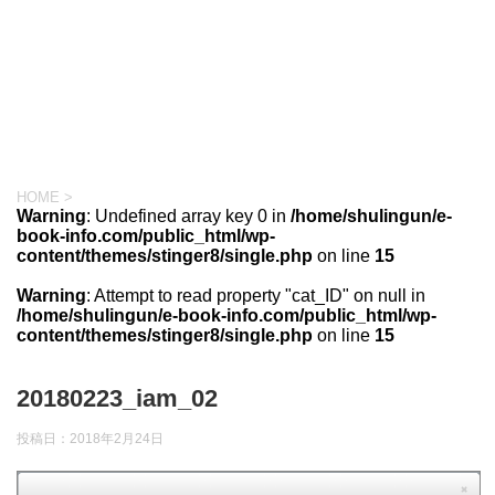
HOME
>
Warning
: Undefined array key 0 in
/home/shulingun/e-
book-info.com/public_html/wp-
content/themes/stinger8/single.php
on line
15
Warning
: Attempt to read property "cat_ID" on null in
/home/shulingun/e-book-info.com/public_html/wp-
content/themes/stinger8/single.php
on line
15
20180223_iam_02
投稿日：
2018年2月24日