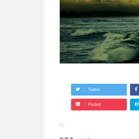
Twitter
B
Pocket
-