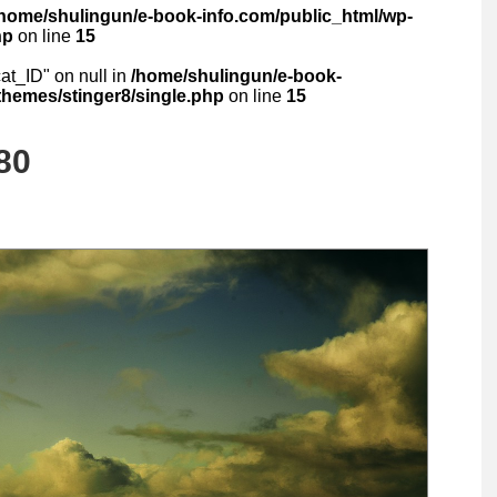
/home/shulingun/e-book-info.com/public_html/wp-
hp
on line
15
cat_ID" on null in
/home/shulingun/e-book-
themes/stinger8/single.php
on line
15
80