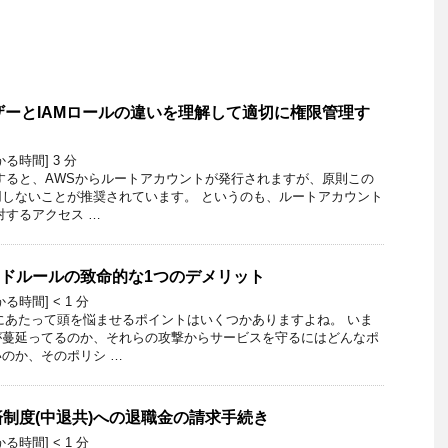
ーザーとIAMロールの違いを理解して適切に権限管理す
かる時間]
3
分
すると、AWSからルートアカウントが発行されますが、原則この
しないことが推奨されています。 というのも、ルートアカウント
対するアクセス …
ージドルールの致命的な1つのデメリット
かる時間]
< 1
分
にあたって頭を悩ませるポイントはいくつかありますよね。 いま
が蔓延ってるのか、それらの攻撃からサービスを守るにはどんなポ
のか、そのポリシ …
制度(中退共)への退職金の請求手続き
かる時間]
< 1
分