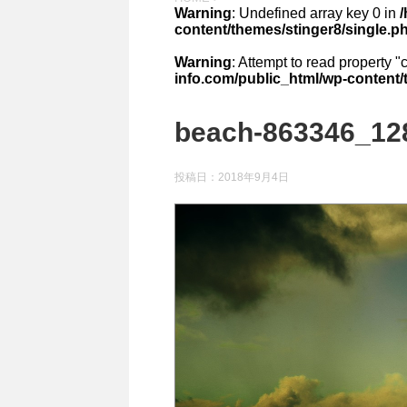
Warning
: Undefined array key 0 in
content/themes/stinger8/single.p
Warning
: Attempt to read property "
info.com/public_html/wp-content/
beach-863346_12
投稿日：
2018年9月4日