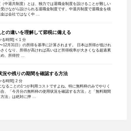
度（中退共制度）とは、独力では退職金制度を設けることが難しい
を受けながら設けられる退職金制度です。中退共制度で退職金を積
金は会社ではなく中 …
入との違いを理解して節税に備える
かる時間]
< 1
分
日〜12月31日）の所得を基準に計算されます。 日本は所得が低けれ
小さくなり、所得が高ければ高いほど所得税率が大きくなる超過累
め、所得控 …
状況や残りの期間を確認する方法
かる時間]
2
分
になることの1つが利用コストですよね。特に無料枠のみでやりく
場合、「今月分の無料枠の使用状況を確認する方法」と「無料期間
方法」は絶対に押 …