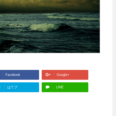
Facebook
Google+
!
はてブ
LINE