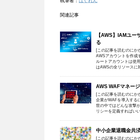
執筆者：
はぐれん
関連記事
【AWS】IAMユ
る
[この記事を読むのにか
AWSアカウントを作成
ルートアカウントは使用
はAWSの全リソースに
AWS WAFマネ
[この記事を読むのにか
企業がWAFを導入する
世の中ではどんな攻撃
リシーを定義すればいい
中小企業退職金共済
[この記事を読むのにか