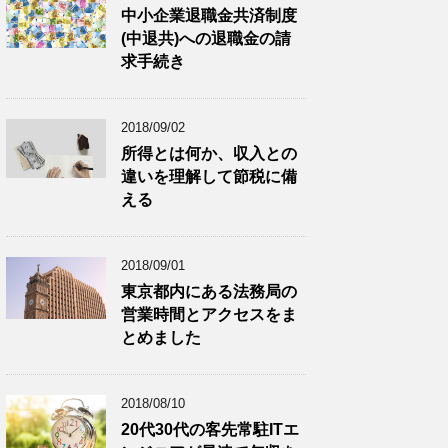
中小企業退職金共済制度
(中退共)への退職金の請
求手続き
2018/09/02
所得とは何か、収入との
違いを理解して節税に備
える
2018/09/01
東京都内にある法務局の
営業時間とアクセスをま
とめました
2018/08/10
20代30代の客先常駐ITエ