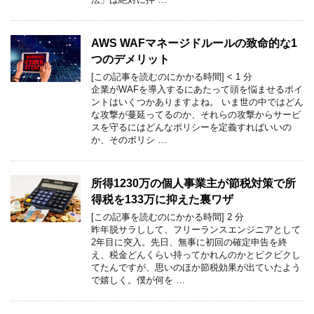
AWS WAFマネージドルールの致命的な1
つのデメリット
[この記事を読むのにかかる時間]
< 1
分
企業がWAFを導入するにあたって頭を悩ませるポイ
ントはいくつかありますよね。 いま世の中ではどん
な攻撃が蔓延ってるのか、それらの攻撃からサービ
スを守るにはどんなポリシーを定義すればいいの
か、そのポリシ …
所得1230万の個人事業主が節税対策で所
得税を133万に抑えた裏ワザ
[この記事を読むのにかかる時間]
2
分
昨年脱サラしして、フリーランスエンジニアとして
2年目に突入。先日、無事に初回の確定申告を終
え、税金どんくらい持ってかれんのかとビクビクし
てたんですが、思いのほか節税効果が出ていたよう
で嬉しく。僕が何を …