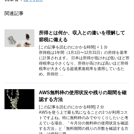
関連記事
所得とは何か、収入との違いを理解して
節税に備える
[この記事を読むのにかかる時間]
< 1
分
所得税は1年間（1月1日〜12月31日）の所得を基準
に計算されます。 日本は所得が低ければ低いほど所
得税率は小さくなり、所得が高ければ高いほど所得
税率が大きくなる超過累進税率を適用しているた
め、所得控 …
AWS無料枠の使用状況や残りの期間を確
認する方法
[この記事を読むのにかかる時間]
2
分
AWSを使う上で最も気になることの1つが利用コス
トですよね。特に無料枠のみでやりくりしたいと考
えている場合、「今月分の無料枠の使用状況を確認
する方法」と「無料期間の残りの月数を確認する方
法」は絶対に押 …