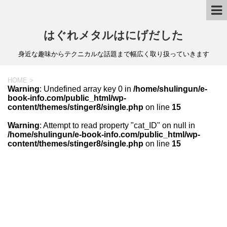
はぐれメタルはにげだした
身近な趣味からテクニカルな話題まで幅広く取り扱っていきます
HOME
>
Warning
: Undefined array key 0 in
/home/shulingun/e-
book-info.com/public_html/wp-
content/themes/stinger8/single.php
on line
15
Warning
: Attempt to read property "cat_ID" on null in
/home/shulingun/e-book-info.com/public_html/wp-
content/themes/stinger8/single.php
on line
15