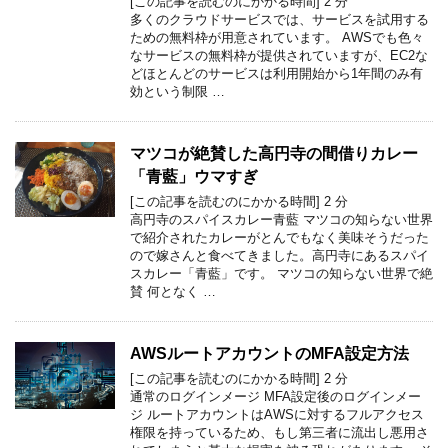
[この記事を読むのにかかる時間]
2
分
多くのクラウドサービスでは、サービスを試用する
ための無料枠が用意されています。 AWSでも色々
なサービスの無料枠が提供されていますが、EC2な
どほとんどのサービスは利用開始から1年間のみ有
効という制限 …
マツコが絶賛した高円寺の間借りカレー
「青藍」ウマすぎ
[この記事を読むのにかかる時間]
2
分
高円寺のスパイスカレー青藍 マツコの知らない世界
で紹介されたカレーがとんでもなく美味そうだった
ので嫁さんと食べてきました。高円寺にあるスパイ
スカレー「青藍」です。 マツコの知らない世界で絶
賛 何となく …
AWSルートアカウントのMFA設定方法
[この記事を読むのにかかる時間]
2
分
通常のログインメージ MFA設定後のログインメー
ジ ルートアカウントはAWSに対するフルアクセス
権限を持っているため、もし第三者に流出し悪用さ