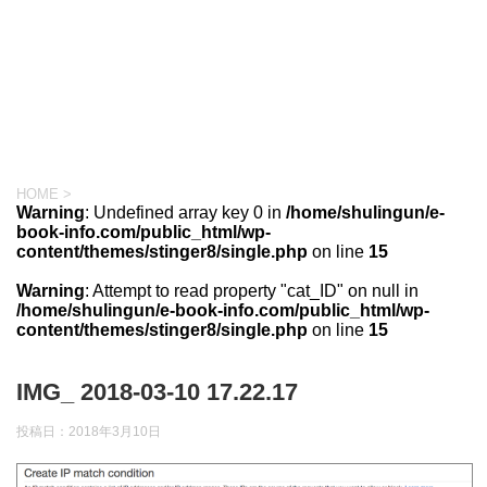
HOME
>
Warning
: Undefined array key 0 in
/home/shulingun/e-
book-info.com/public_html/wp-
content/themes/stinger8/single.php
on line
15
Warning
: Attempt to read property "cat_ID" on null in
/home/shulingun/e-book-info.com/public_html/wp-
content/themes/stinger8/single.php
on line
15
IMG_ 2018-03-10 17.22.17
投稿日：
2018年3月10日