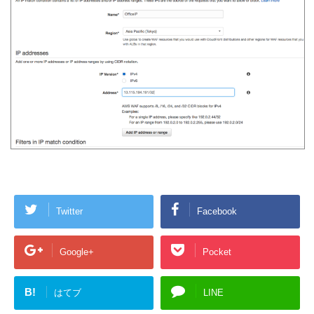
Twitter
Facebook
Google+
Pocket
B!
はてブ
LINE