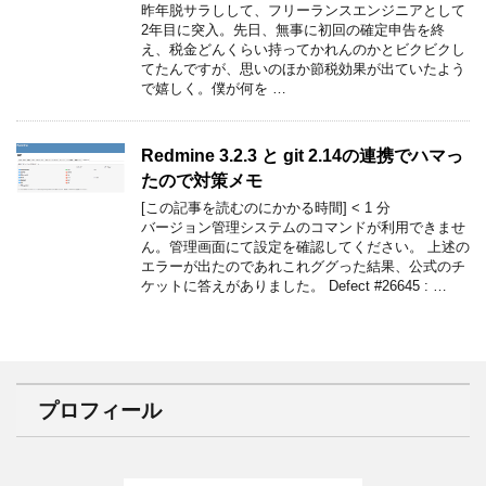
昨年脱サラしして、フリーランスエンジニアとして
2年目に突入。先日、無事に初回の確定申告を終
え、税金どんくらい持ってかれんのかとビクビクし
てたんですが、思いのほか節税効果が出ていたよう
で嬉しく。僕が何を …
Redmine 3.2.3 と git 2.14の連携でハマっ
たので対策メモ
[この記事を読むのにかかる時間]
< 1
分
バージョン管理システムのコマンドが利用できませ
ん。管理画面にて設定を確認してください。 上述の
エラーが出たのであれこれググった結果、公式のチ
ケットに答えがありました。 Defect #26645 : …
プロフィール