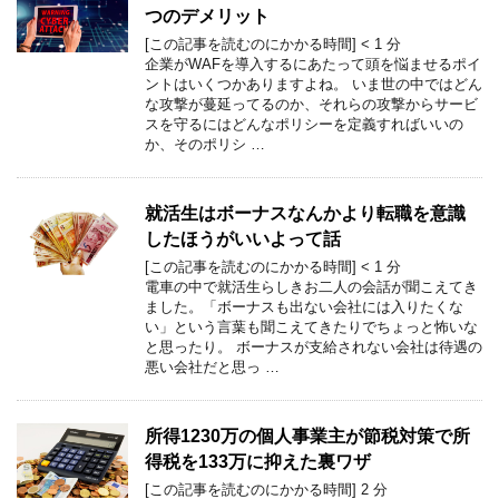
つのデメリット
[この記事を読むのにかかる時間]
< 1
分
企業がWAFを導入するにあたって頭を悩ませるポイ
ントはいくつかありますよね。 いま世の中ではどん
な攻撃が蔓延ってるのか、それらの攻撃からサービ
スを守るにはどんなポリシーを定義すればいいの
か、そのポリシ …
就活生はボーナスなんかより転職を意識
したほうがいいよって話
[この記事を読むのにかかる時間]
< 1
分
電車の中で就活生らしきお二人の会話が聞こえてき
ました。「ボーナスも出ない会社には入りたくな
い」という言葉も聞こえてきたりでちょっと怖いな
と思ったり。 ボーナスが支給されない会社は待遇の
悪い会社だと思っ …
所得1230万の個人事業主が節税対策で所
得税を133万に抑えた裏ワザ
[この記事を読むのにかかる時間]
2
分