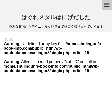
はぐれメタルはにげだした
身近な趣味からテクニカルな話題まで幅広く取り扱っていきます
HOME
>
Warning
: Undefined array key 0 in
/home/shulingun/e-
book-info.com/public_html/wp-
content/themes/stinger8/single.php
on line
15
Warning
: Attempt to read property "cat_ID" on null in
/home/shulingun/e-book-info.com/public_html/wp-
content/themes/stinger8/single.php
on line
15