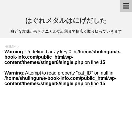
はぐれメタルはにげだした
身近な趣味からテクニカルな話題まで幅広く取り扱っていきます
HOME
>
Warning
: Undefined array key 0 in
/home/shulingun/e-
book-info.com/public_html/wp-
content/themes/stinger8/single.php
on line
15
Warning
: Attempt to read property "cat_ID" on null in
/home/shulingun/e-book-info.com/public_html/wp-
content/themes/stinger8/single.php
on line
15