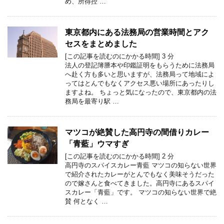
め、所得控 …
東京都内にある法務局の営業時間とアク
セスをまとめました
[この記事を読むのにかかる時間]
3
分
法人の登記簿謄本や印鑑証明をもらうために法務局
へ赴く方も多いと思いますが、法務局って地域によ
ってはとんでもなくアクセス悪い場所にあったりし
ますよね。 ちょっと気になったので、東京都内の法
務局を最寄り駅 …
マツコが絶賛した高円寺の間借りカレー
「青藍」ウマすぎ
[この記事を読むのにかかる時間]
2
分
高円寺のスパイスカレー青藍 マツコの知らない世界
で紹介されたカレーがとんでもなく美味そうだった
ので嫁さんと食べてきました。高円寺にあるスパイ
スカレー「青藍」です。 マツコの知らない世界で絶
賛 何となく …