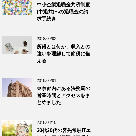
中小企業退職金共済制度
(中退共)への退職金の請
求手続き
2018/09/02
所得とは何か、収入との
違いを理解して節税に備
える
2018/09/01
東京都内にある法務局の
営業時間とアクセスをま
とめました
2018/08/10
20代30代の客先常駐ITエ