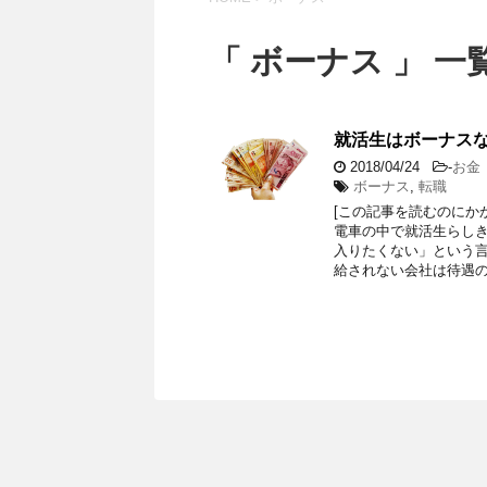
「 ボーナス 」 一
就活生はボーナス
2018/04/24
-
お金
ボーナス
,
転職
[この記事を読むのにか
電車の中で就活生らし
入りたくない」という言
給されない会社は待遇の