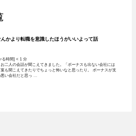
覧
なんかより転職を意識したほうがいいよって話
かる時間]
< 1
分
きお二人の会話が聞こえてきました。「ボーナスも出ない会社には
葉も聞こえてきたりでちょっと怖いなと思ったり。 ボーナスが支
悪い会社だと思っ …