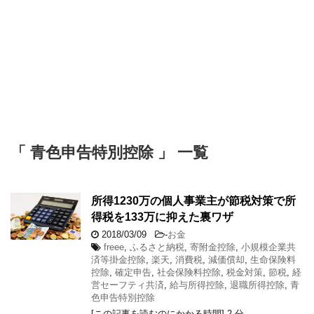
「 青色申告特別控除 」 一覧
所得1230万の個人事業主が節税対策で所
得税を133万に抑えた裏ワザ
2018/03/09
-
お金
freee
,
ふるさと納税
,
寄附金控除
,
小規模企業共
済等掛金控除
,
楽天
,
消費税
,
減価償却
,
生命保険料
控除
,
確定申告
,
社会保険料控除
,
税金対策
,
節税
,
経
営セーフティ共済
,
給与所得控除
,
退職所得控除
,
青
色申告特別控除
[この記事を読むのにかかる時間]
2
分