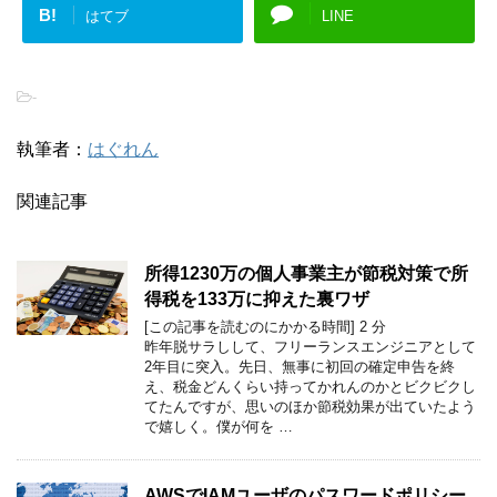
B!
はてブ
LINE
-
執筆者：
はぐれん
関連記事
所得1230万の個人事業主が節税対策で所
得税を133万に抑えた裏ワザ
[この記事を読むのにかかる時間]
2
分
昨年脱サラしして、フリーランスエンジニアとして
2年目に突入。先日、無事に初回の確定申告を終
え、税金どんくらい持ってかれんのかとビクビクし
てたんですが、思いのほか節税効果が出ていたよう
で嬉しく。僕が何を …
AWSでIAMユーザのパスワードポリシー