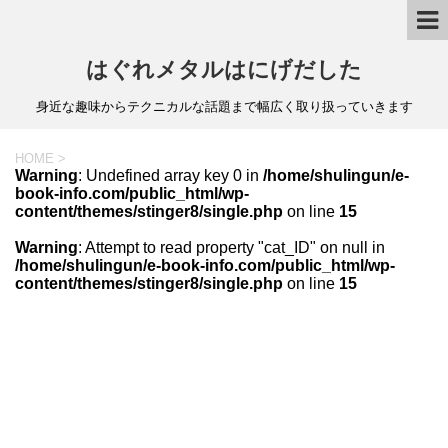
はぐれメタルはにげだした
身近な趣味からテクニカルな話題まで幅広く取り扱っていきます
HOME
>
Warning
: Undefined array key 0 in
/home/shulingun/e-
book-info.com/public_html/wp-
content/themes/stinger8/single.php
on line
15
Warning
: Attempt to read property "cat_ID" on null in
/home/shulingun/e-book-info.com/public_html/wp-
content/themes/stinger8/single.php
on line
15