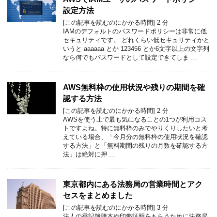
設定方法
[この記事を読むのにかかる時間]
2
分
IAMのデフォルトのパスワードポリシーは非常に低
セキュリティです。 どれくらい低セキュリティかと
いうと aaaaaa とか 123456 とか6文字以上の文字列
なら何でもパスワードとして設定できてしま …
AWS無料枠の使用状況や残りの期間を確
認する方法
[この記事を読むのにかかる時間]
2
分
AWSを使う上で最も気になることの1つが利用コス
トですよね。特に無料枠のみでやりくりしたいと考
えている場合、「今月分の無料枠の使用状況を確認
する方法」と「無料期間の残りの月数を確認する方
法」は絶対に押 …
東京都内にある法務局の営業時間とアク
セスをまとめました
[この記事を読むのにかかる時間]
3
分
法人の登記簿謄本や印鑑証明をもらうために法務局