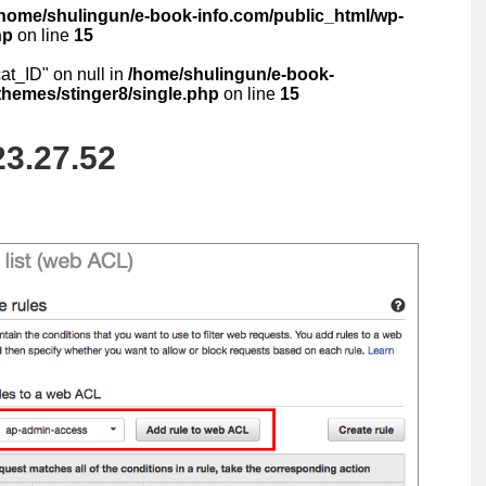
/home/shulingun/e-book-info.com/public_html/wp-
hp
on line
15
cat_ID" on null in
/home/shulingun/e-book-
themes/stinger8/single.php
on line
15
23.27.52