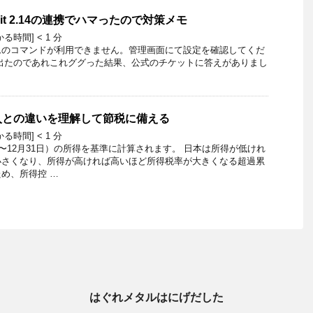
 と git 2.14の連携でハマったので対策メモ
かる時間]
< 1
分
ムのコマンドが利用できません。管理画面にて設定を確認してくだ
出たのであれこれググった結果、公式のチケットに答えがありまし
入との違いを理解して節税に備える
かる時間]
< 1
分
日〜12月31日）の所得を基準に計算されます。 日本は所得が低けれ
小さくなり、所得が高ければ高いほど所得税率が大きくなる超過累
め、所得控 …
はぐれメタルはにげだした