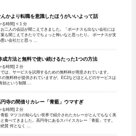
なんかより転職を意識したほうがいいよって話
かる時間]
< 1
分
きお二人の会話が聞こえてきました。「ボーナスも出ない会社には
葉も聞こえてきたりでちょっと怖いなと思ったり。 ボーナスが支
悪い会社だと思っ …
作成方法と無料で使い続けるたった1つの方法
かる時間]
2
分
スでは、サービスを試用するための無料枠が用意されています。
スの無料枠が提供されていますが、EC2などほとんどのサービスは
有効という制限 …
高円寺の間借りカレー「青藍」ウマすぎ
かる時間]
2
分
青藍 マツコの知らない世界で紹介されたカレーがとんでもなく美
んと食べてきました。高円寺にあるスパイスカレー「青藍」です。
絶賛 何となく …