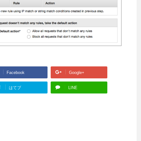
Facebook
Google+
!
はてブ
LINE