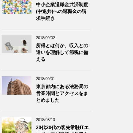
中小企業退職金共済制度
(中退共)への退職金の請
求手続き
2018/09/02
所得とは何か、収入との
違いを理解して節税に備
える
2018/09/01
東京都内にある法務局の
営業時間とアクセスをま
とめました
2018/08/10
20代30代の客先常駐ITエ