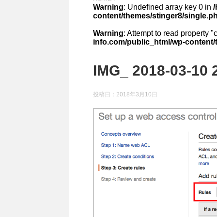
Warning
: Undefined array key 0 in
content/themes/stinger8/single.p
Warning
: Attempt to read property "
info.com/public_html/wp-content/
IMG_ 2018-03-10 
投稿日：
2018年3月10日