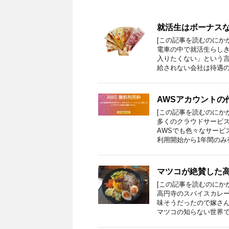
就活生はボーナス
[この記事を読むのにか
電車の中で就活生らし
入りたくない」という言
給されない会社は待遇の
AWSアカウントの
[この記事を読むのにか
多くのクラウドサービ
AWSでも色々なサービ
利用開始から1年間のみ
マツコが絶賛した
[この記事を読むのにか
高円寺のスパイスカレー
味そうだったので嫁さ
マツコの知らない世界で